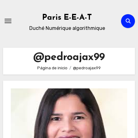
Ir
al
Paris E-E-A-T
contenido
Duché Numérique algorithmique
@pedroajax99
Página de inicio
@pedroajax99