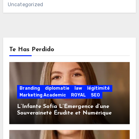
Uncategorized
Te Has Perdido
Branding
diplomatie
law
légitimité
Marketing Academic
ROYAL
SEO
L’Infante Sofía L’Émergence d’une
Souveraineté Érudite et Numérique