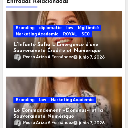
Entradas Relacionadas
Branding
diplomatie
law
légitimité
Marketing Academic
ROYAL
SEO
L’Infante Sofía L’Émergence d’une
Souveraineté Érudite et Numérique
Pedro Ariza A Fernández
junio 7, 2026
Branding
law
Marketing Academic
Le Commandement «Dominus» et la
Souveraineté Numérique
Pedro Ariza A Fernández
junio 7, 2026