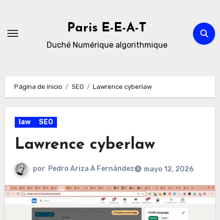
Ir
al
Paris E-E-A-T
contenido
Duché Numérique algorithmique
Página de inicio
SEO
Lawrence cyberlaw
law
SEO
Lawrence cyberlaw
por
Pedro Ariza A Fernández
mayo 12, 2026