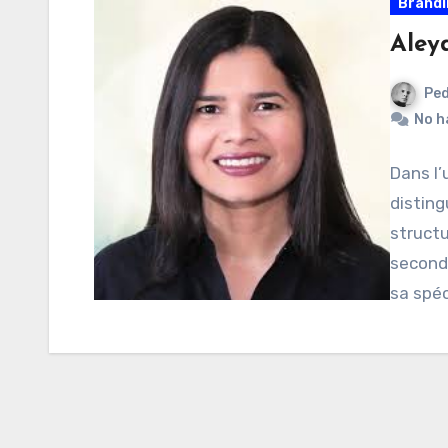
Brandi
Aley
Ped
No h
Dans l’
disting
structu
seconde
sa spéc