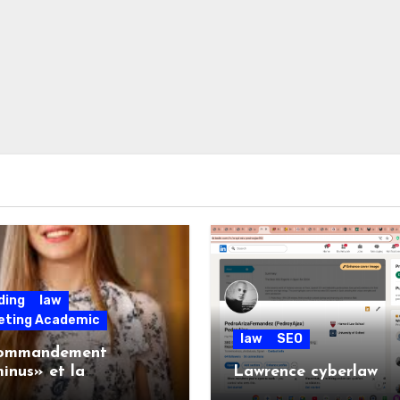
ding
law
eting Academic
law
SEO
ommandement
inus» et la
Lawrence cyberlaw
eraineté Numérique