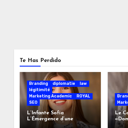
Te Has Perdido
Branding
diplomatie
law
légitimité
Marketing Academic
ROYAL
Bran
SEO
Mark
L’Infante Sofía
Le C
L’Émergence d’une
«Dom
Souveraineté Érudite et
Souv